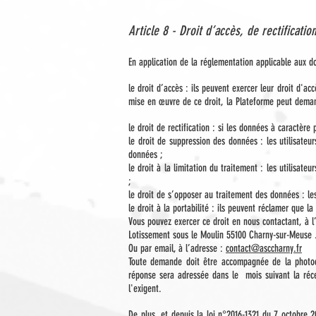
Article 8 - Droit d’accès, de rectificat
En application de la réglementation applicable aux do
le droit d’accès : ils peuvent exercer leur droit d'a
mise en œuvre de ce droit, la Plateforme peut demande
le droit de rectification : si les données à caractèr
le droit de suppression des données : les utilisate
données ;
le droit à la limitation du traitement : les utilis
;
le droit de s’opposer au traitement des données : l
le droit à la portabilité : ils peuvent réclamer que 
Vous pouvez exercer ce droit en nous contactant, à l
Lotissement sous le Moulin 55100 Charny-sur-Meuse 
Ou par email, à l’adresse :
contact@asccharny.fr
Toute demande doit être accompagnée de la photocop
réponse sera adressée dans le mois suivant la ré
l'exigent.
De plus, et depuis la loi n°2016-1321 du 7 octobre 2