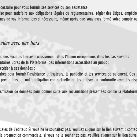
essaire pour vous fournir ses services ou son assistance.
e pour satisfaire aux obligations légales ou réglementaires, régler des litiges, empêch
ines de vos informations si nécessaire, même après que vous ayez fermé votre compte ou
elles avec des tiers
c des sociétés tierces exclusivement dans l’Union européenne, dans les cas suivants :
ntaires libres de la Plateforme, des informations accessibles au public ;
 accéder à ses données ;
ires pour fournir l'assistance utilisateurs, la publicité et les services de paiement. Ces
s prestations, et ont l'obligation contractuelle de les utiliser en conformité avec les di
transmission de données pour donner suite aux réclamations présentées contre la Platefor
les de l'éditeur. Si vous ne le souhaitez pas, veuillez cliquer sur le lien suivant :
conta
 de prospection commerciale, si vous ne le souhaitez pas, veuillez cliquer sur le lien suiv