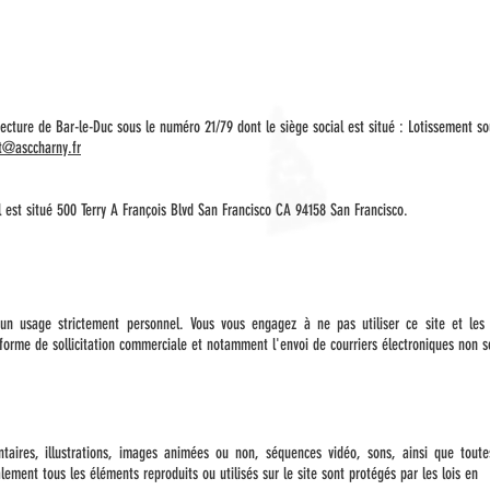
ecture de Bar-le-Duc sous le numéro 21/79 dont le siège social est situé : Lotissement 
ct@asccharny.fr
 est situé 500 Terry A François Blvd San Francisco CA 94158 San Francisco.
à un usage strictement personnel. Vous vous engagez à ne pas utiliser ce site et les
 forme de sollicitation commerciale et notamment l'envoi de courriers électroniques non so
aires, illustrations, images animées ou non, séquences vidéo, sons, ainsi que toutes
alement tous les éléments reproduits ou utilisés sur le site sont protégés par les lois en