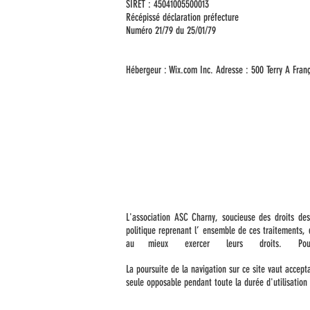
SIRET : 45041005500013
Récépissé déclaration préfecture
Numéro 21/79 du 25/01/79
Hébergeur : Wix.com Inc. Adresse : 500 Terry A Fran
L'association ASC Charny, soucieuse des droits de
politique reprenant l’ ensemble de ces traitemen
au mieux exercer leurs droits. Pour toute info
La poursuite de la navigation sur ce site vaut accepta
seule opposable pendant toute la durée d'utilisation 