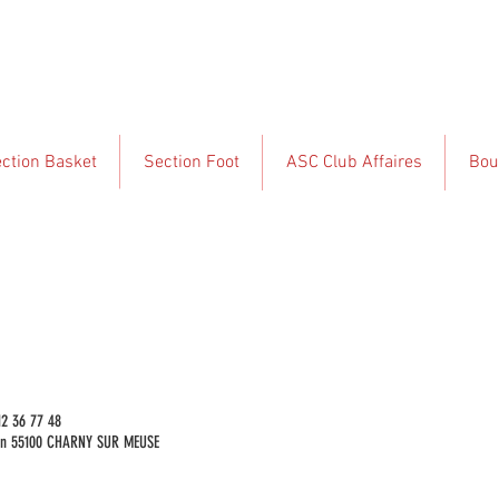
ction Basket
Section Foot
ASC Club Affaires
Bou
LES ET POLITIQUES DE CON
12 36 77 48
ulin 55100 CHARNY SUR MEUSE