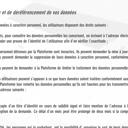
ion et de déréférencement de vos données
nnées à caractère personnel, les utilisateurs disposent des droits suivants :
ccès, pour connaître les données personnelles les concernant, en écrivant à l'adresse éle
r une preuve de l'identité de l'utilisateur afin d'en vérifier l'exactitude ;
e personnel détenues par la Plateforme sont inexactes, ils peuvent demander la mise à jour
urs peuvent demander la suppression de leurs données à caractère personnel, conforméme
ateurs peuvent de demander à la Plateforme de limiter le traitement des données personne
es utilisateurs peuvent s’opposer à ce que leurs données soient traitées conformément au
la Plateforme leur remette les données personnelles qu'ils ont fournies pour les transmett
’adresse suivante :
.
ie d’un titre d’identité en cours de validité signé et faire mention de l’adresse à l
ception de la demande. Ce délai d'un mois peut être prolongé de deux mois si la com
016, les personnes qui le souhaitent, ont la possibilité d’ organiser le sort de leurs don