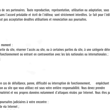
 ou de ses partenaires. Toute reproduction, représentation, utilisation ou adaptation, sou
ans l'accord préalable et écrit de l'éditeur, sont strictement interdites. Le fait pour l'
ut pas acceptation desdites utilisations et renonciation aux poursuites.
ut moment :
rtie du site, réserver l'accès au site, ou à certaines parties du site, à une catégorie dét
fonctionnement ou entrant en contravention avec les lois nationales ou internationales ;
.
engagée en cas de défaillance, panne, difficulté ou interruption de fonction
site que vous utilisez est sous votre entière responsabilité. Vous devez prendre
matériel et vos propres données notamment d'attaques virales par Internet. Vous êtes pa
oursuites judiciaires à votre encontre :
le via Internet ;