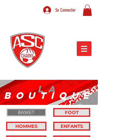
Se Connecter
LA
BOUTIQUE
BASKET
FOOT
HOMMES
ENFANTS