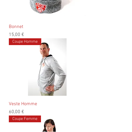
Bonnet
Prix
15,00 €
Coupe Homme
Veste Homme
Prix
60,00 €
Coupe Femme