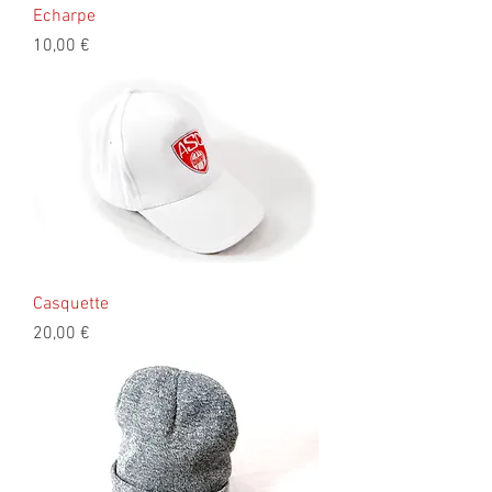
Echarpe
Prix
10,00 €
Casquette
Prix
20,00 €