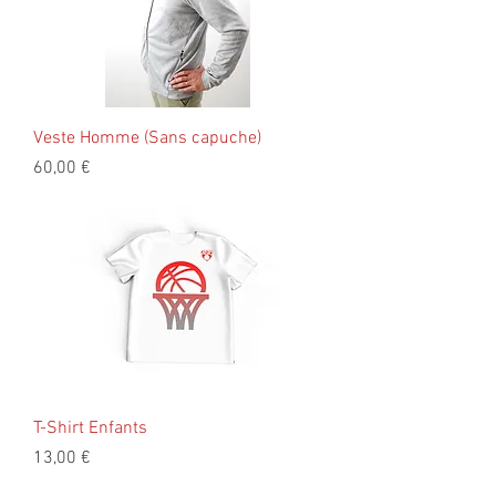
Veste Homme (Sans capuche)
Prix
60,00 €
T-Shirt Enfants
Prix
13,00 €