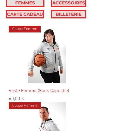
FEMMES
ACCESSOIRES
CARTE CADEAU
BILLETERIE
Coupe Femme
Veste Femme (Sans Capuche)
Prix
60,00 €
Coupe Homme